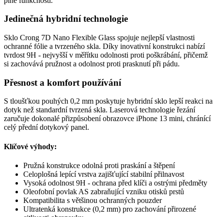
plné funkčnosti.
Jedinečná hybridní technologie
Sklo Crong 7D Nano Flexible Glass spojuje nejlepší vlastnosti
ochranné fólie a tvrzeného skla. Díky inovativní konstrukci nabízí
tvrdost 9H - nejvyšší v měřítku odolnosti proti poškrábání, přičemž
si zachovává pružnost a odolnost proti prasknutí při pádu.
Přesnost a komfort používání
S tloušťkou pouhých 0,2 mm poskytuje hybridní sklo lepší reakci na
dotyk než standardní tvrzená skla. Laserová technologie řezání
zaručuje dokonalé přizpůsobení obrazovce iPhone 13 mini, chránící
celý přední dotykový panel.
Klíčové výhody:
Pružná konstrukce odolná proti praskání a štěpení
Celoplošná lepící vrstva zajišťující stabilní přilnavost
Vysoká odolnost 9H - ochrana před klíči a ostrými předměty
Oleofobní povlak AS zabraňující vzniku otisků prstů
Kompatibilita s většinou ochranných pouzder
Ultratenká konstrukce (0,2 mm) pro zachování přirozené