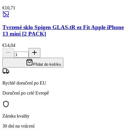
€10,71
Tvrzené sklo Spigen GLAS.tR ez Fit Apple iPhone
13 mini [2 PACK]
€14,04
Přidat do košíku
Rychlé doručení po EU
Doručení po celé Evropě
Záruka kvality
30 dní na vrácení