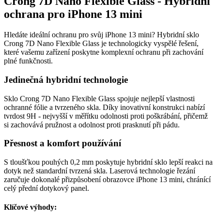
Crong 7D Nano Flexible Glass - Hybridní
ochrana pro iPhone 13 mini
Hledáte ideální ochranu pro svůj iPhone 13 mini? Hybridní sklo
Crong 7D Nano Flexible Glass je technologicky vyspělé řešení,
které vašemu zařízení poskytne komplexní ochranu při zachování
plné funkčnosti.
Jedinečná hybridní technologie
Sklo Crong 7D Nano Flexible Glass spojuje nejlepší vlastnosti
ochranné fólie a tvrzeného skla. Díky inovativní konstrukci nabízí
tvrdost 9H - nejvyšší v měřítku odolnosti proti poškrábání, přičemž
si zachovává pružnost a odolnost proti prasknutí při pádu.
Přesnost a komfort používání
S tloušťkou pouhých 0,2 mm poskytuje hybridní sklo lepší reakci na
dotyk než standardní tvrzená skla. Laserová technologie řezání
zaručuje dokonalé přizpůsobení obrazovce iPhone 13 mini, chránící
celý přední dotykový panel.
Klíčové výhody: