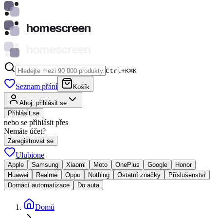
homescreen
homescreen
Ctrl+K
⌘
K
Seznam přání
Košík
Ahoj, přihlásit se
Přihlásit se
nebo se přihlásit přes
Nemáte účet?
Zaregistrovat se
Ulubione
Apple
Samsung
Xiaomi
Moto
OnePlus
Google
Honor
Huawei
Realme
Oppo
Nothing
Ostatní značky
Příslušenství
Domácí automatizace
Do auta
Domů