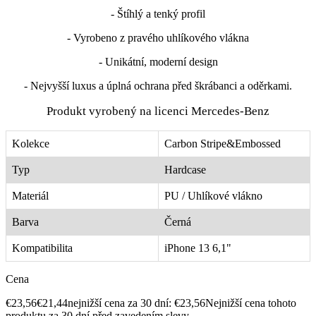
- Štíhlý a tenký profil
- Vyrobeno z pravého uhlíkového vlákna
- Unikátní, moderní design
- Nejvyšší luxus a úplná ochrana před škrábanci a oděrkami.
Produkt vyrobený na licenci Mercedes-Benz
Kolekce
Carbon Stripe&Embossed
Typ
Hardcase
Materiál
PU / Uhlíkové vlákno
Barva
Černá
Kompatibilita
iPhone 13 6,1"
Cena
€23,56
€21,44
nejnižší cena za 30 dní: €23,56
Nejnižší cena tohoto
produktu za 30 dní před zavedením slevy