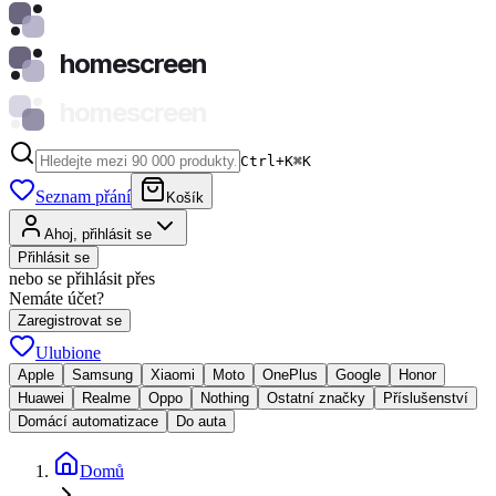
homescreen
homescreen
Ctrl+K
⌘
K
Seznam přání
Košík
Ahoj, přihlásit se
Přihlásit se
nebo se přihlásit přes
Nemáte účet?
Zaregistrovat se
Ulubione
Apple
Samsung
Xiaomi
Moto
OnePlus
Google
Honor
Huawei
Realme
Oppo
Nothing
Ostatní značky
Příslušenství
Domácí automatizace
Do auta
Domů