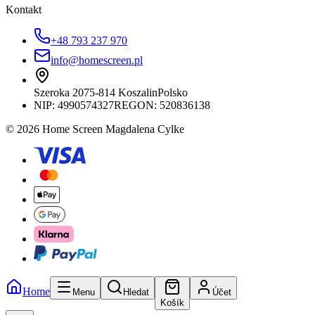
Kontakt
+48 793 237 970
info@homescreen.pl
Szeroka 20
75-814 Koszalin
Polsko
NIP:
4990574327
REGON: 520836138
© 2026 Home Screen Magdalena Cylke
Home
Menu
Hledat
Účet
Košík