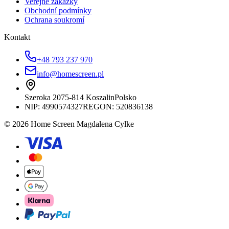
Veřejné zakázky
Obchodní podmínky
Ochrana soukromí
Kontakt
+48 793 237 970
info@homescreen.pl
Szeroka 20
75-814 Koszalin
Polsko
NIP:
4990574327
REGON: 520836138
© 2026 Home Screen Magdalena Cylke