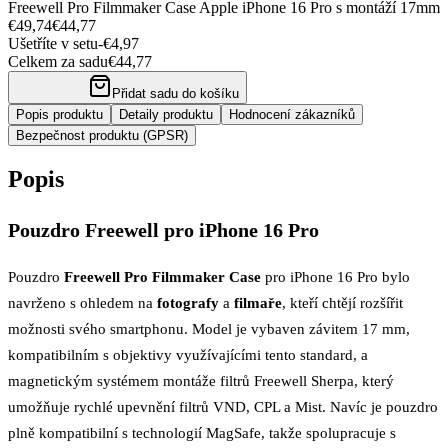
Freewell Pro Filmmaker Case Apple iPhone 16 Pro s montáží 17mm
€49,74
€44,77
Ušetříte v setu
-
€4,97
Celkem za sadu
€44,77
Přidat sadu do košíku
Popis produktu
Detaily produktu
Hodnocení zákazníků
Bezpečnost produktu (GPSR)
Popis
Pouzdro Freewell pro iPhone 16 Pro
Pouzdro
Freewell Pro Filmmaker Case
pro iPhone 16 Pro bylo
navrženo s ohledem na
fotografy
a
filmaře
, kteří chtějí rozšířit
možnosti svého smartphonu. Model je vybaven závitem 17 mm,
kompatibilním s objektivy využívajícími tento standard, a
magnetickým systémem montáže filtrů Freewell Sherpa, který
umožňuje rychlé upevnění filtrů VND, CPL a Mist. Navíc je pouzdro
plně kompatibilní s technologií MagSafe, takže spolupracuje s