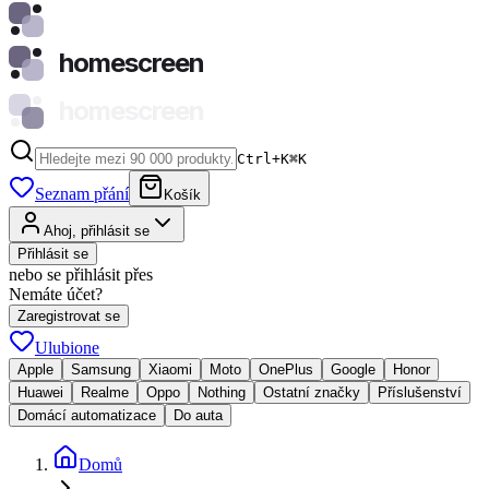
homescreen
homescreen
Ctrl+K
⌘
K
Seznam přání
Košík
Ahoj, přihlásit se
Přihlásit se
nebo se přihlásit přes
Nemáte účet?
Zaregistrovat se
Ulubione
Apple
Samsung
Xiaomi
Moto
OnePlus
Google
Honor
Huawei
Realme
Oppo
Nothing
Ostatní značky
Příslušenství
Domácí automatizace
Do auta
Domů