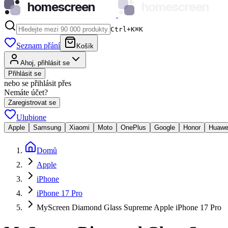
homescreen
homescreen
Ctrl+K
⌘
K
Seznam přání
Košík
Ahoj, přihlásit se
Přihlásit se
nebo se přihlásit přes
Nemáte účet?
Zaregistrovat se
Ulubione
Apple
Samsung
Xiaomi
Moto
OnePlus
Google
Honor
Huawe
Domů
Apple
iPhone
iPhone 17 Pro
MyScreen Diamond Glass Supreme Apple iPhone 17 Pro