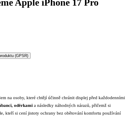
me Apple iPhone 17 Pro
produktu (GPSR)
 na osoby, které chtějí účinně chránit displej před každodenními
ábanci, oděrkami
a následky náhodných nárazů, přičemž si
le, kteří si cení jistoty ochrany bez obětování komfortu používání