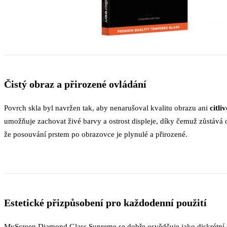
Čistý obraz a přirozené ovládání
Povrch skla byl navržen tak, aby nenarušoval kvalitu obrazu ani
citli
umožňuje zachovat živé barvy a ostrost displeje, díky čemuž zůstává
že posouvání prstem po obrazovce je plynulé a přirozené.
Estetické přizpůsobení pro každodenní použití
MyScreen Diamond Glass Supreme se dobře osvědčuje jako diskrétní oc