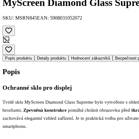
MyScreen Diamond Glass Supre
SKU:
MSRN845
EAN:
5908031052072
Popis produktu
Detaily produktu
Hodnocení zákazníků
Bezpečnost 
Popis
Ochranné sklo pro displej
Tvrdé sklo MyScreen Diamond Glass Supreme bylo vytvořeno s ohledem
hrozbami.
Zpevněná konstrukce
pomáhá chránit obrazovku před
škr
zachovává elegantní vzhled zařízení. Je to praktická volba pro uživate
smartphonu.