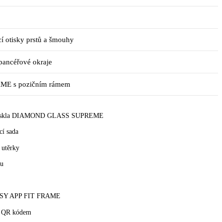
í otisky prstů a šmouhy
 pancéřové okraje
ME s pozičním rámem
ho skla DIAMOND GLASS SUPREME
cí sada
 utěrky
hu
ASY APP FIT FRAME
 s QR kódem