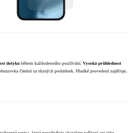
vost dotyku
během každodenního používání.
Vysoká průhlednost
 obrazovka čitelná za různých podmínek. Hladké provedení zajišťuje,
hranná vrstva, která neovlivňuje charakter zařízení ani jeho