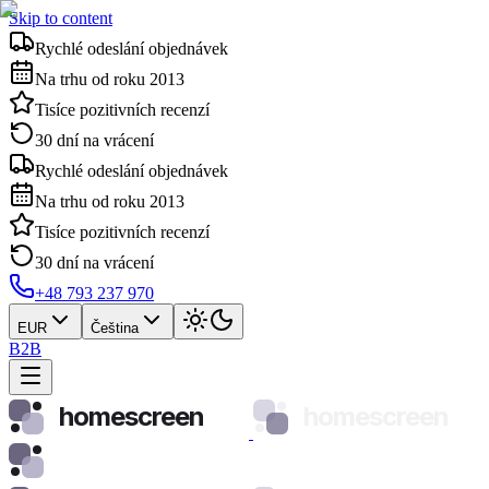
Skip to content
Rychlé odeslání objednávek
Na trhu od roku 2013
Tisíce pozitivních recenzí
30 dní na vrácení
Rychlé odeslání objednávek
Na trhu od roku 2013
Tisíce pozitivních recenzí
30 dní na vrácení
+48 793 237 970
EUR
Čeština
B2B
homescreen
homescreen