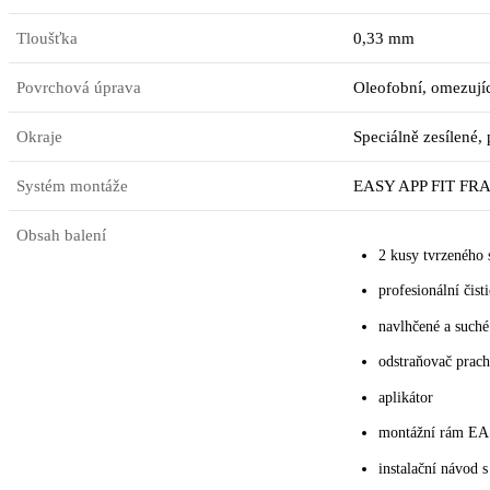
Tloušťka
0,33 mm
Povrchová úprava
Oleofobní, omezujíc
Okraje
Speciálně zesílené,
Systém montáže
EASY APP FIT FRA
Obsah balení
2 kusy tvrzené
profesionální čisti
navlhčené a suché
odstraňovač prac
aplikátor
montážní rám E
instalační návod