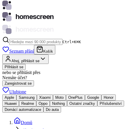
homescreen
homescreen
Ctrl+K
⌘
K
Seznam přání
Košík
Ahoj, přihlásit se
Přihlásit se
nebo se přihlásit přes
Nemáte účet?
Zaregistrovat se
Ulubione
Apple
Samsung
Xiaomi
Moto
OnePlus
Google
Honor
Huawei
Realme
Oppo
Nothing
Ostatní značky
Příslušenství
Domácí automatizace
Do auta
Domů