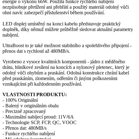
energie o výkonu 66W. Použitá funkce rychlého nabíjení
nezpůsobuje přetížení ani přehřátí a použitý materiál odolný vůči
ohni navíc zabezpečí příslušenství během používání.
LED displej umístěný na konci kabelu představuje praktický
doplněk, díky němuž můžete průběžně sledovat
aktuální parametry
nabíjení
.
UltraBoost to je také možnost stabilního a spolehlivého připojení -
přenos dat s rychlostí až 480MB/s.
Vyrobeno z vysoce kvalitních komponentů - jádro z měděného
drátu, hliníkové zesílení na koncích a nylonový pletenec, který je
odolný vůči ohybům a praskání. Odolná konstrukce chrání kabel
před praskáním, zlomením, odřením či jinými poškozeními
vznikajícími při každodenním používání.
VLASTNOSTI PRODUKTU:
- 100% Originální
- Balený v originálním obalu
- Precizně zpracovaný
- Maximální nabíjecí proud: 11V/6A
- Technologie SCP, FCP, QC, VOOC
- Přenos dat: 480MB/s
- Funkce rychlého nabíjení