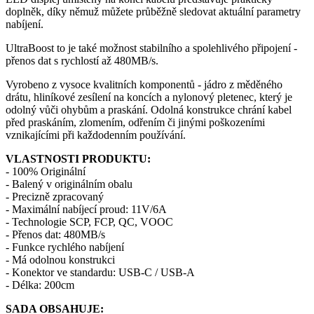
doplněk, díky němuž můžete průběžně sledovat
aktuální parametry
nabíjení
.
UltraBoost to je také možnost stabilního a spolehlivého připojení -
přenos dat s rychlostí až 480MB/s.
Vyrobeno z vysoce kvalitních komponentů - jádro z měděného
drátu, hliníkové zesílení na koncích a nylonový pletenec, který je
odolný vůči ohybům a praskání. Odolná konstrukce chrání kabel
před praskáním, zlomením, odřením či jinými poškozeními
vznikajícími při každodenním používání.
VLASTNOSTI PRODUKTU:
- 100% Originální
- Balený v originálním obalu
- Precizně zpracovaný
- Maximální nabíjecí proud: 11V/6A
- Technologie SCP, FCP, QC, VOOC
- Přenos dat: 480MB/s
- Funkce rychlého nabíjení
- Má odolnou konstrukci
- Konektor ve standardu: USB-C / USB-A
- Délka: 200cm
SADA OBSAHUJE: