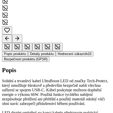
Popis produktu
Detaily produktu
Hodnocení zákazníků
3
Bezpečnost produktu (GPSR)
Popis
Solidní a trvanlivý kabel UltraBoost LED od značky Tech-Protect,
který umožňuje bleskově a především bezpečně nabít všechna
zařízení se spojem USB-C. Kábel poskytuje možnost doplnění
energie o výkonu 66W. Použitá funkce rychlého nabíjení
nezpůsobuje přetížení ani přehřátí a použitý materiál odolný vůči
ohni navíc zabezpečí příslušenství během používání.
LED displej umístěný na konci kabelu představuje praktický