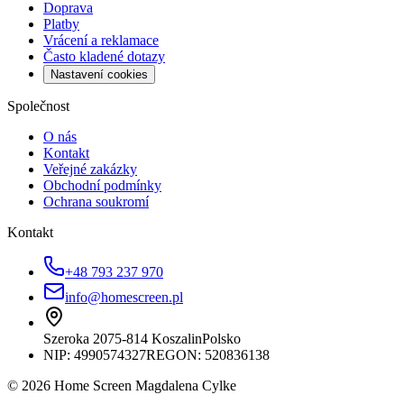
Doprava
Platby
Vrácení a reklamace
Často kladené dotazy
Nastavení cookies
Společnost
O nás
Kontakt
Veřejné zakázky
Obchodní podmínky
Ochrana soukromí
Kontakt
+48 793 237 970
info@homescreen.pl
Szeroka 20
75-814 Koszalin
Polsko
NIP:
4990574327
REGON: 520836138
© 2026 Home Screen Magdalena Cylke