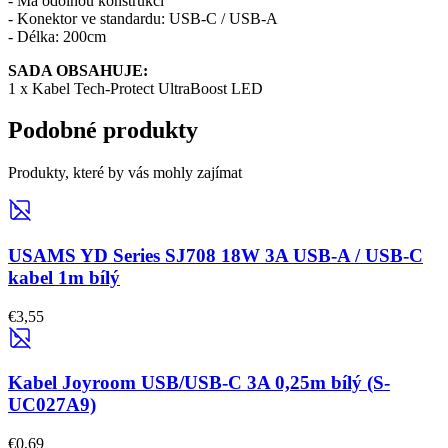
- Má odolnou konstrukci
- Konektor ve standardu: USB-C / USB-A
- Délka: 200cm
SADA OBSAHUJE:
1 x Kabel Tech-Protect UltraBoost LED
Podobné produkty
Produkty, které by vás mohly zajímat
USAMS YD Series SJ708 18W 3A USB-A / USB-C
kabel 1m bílý
€3,55
Kabel Joyroom USB/USB-C 3A 0,25m bílý (S-
UC027A9)
€0,69