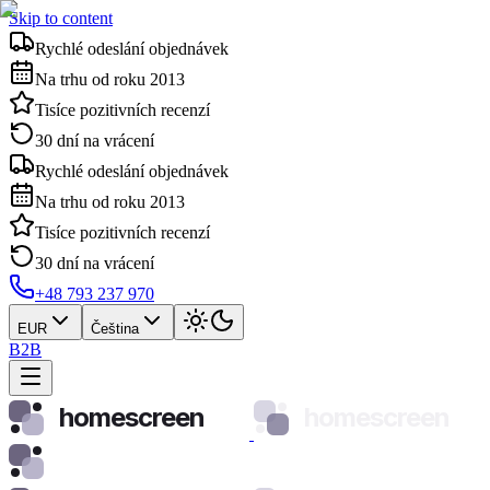
Skip to content
Rychlé odeslání objednávek
Na trhu od roku 2013
Tisíce pozitivních recenzí
30 dní na vrácení
Rychlé odeslání objednávek
Na trhu od roku 2013
Tisíce pozitivních recenzí
30 dní na vrácení
+48 793 237 970
EUR
Čeština
B2B
homescreen
homescreen