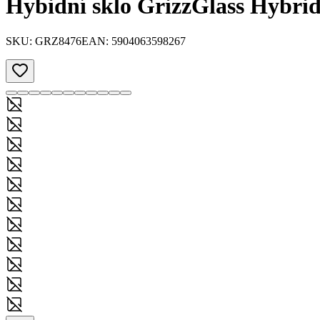
Hybidní sklo GrizzGlass Hybrid
SKU:
GRZ8476
EAN:
5904063598267