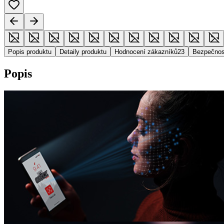
Popis produktu
Detaily produktu
Hodnocení zákazníků
23
Bezpečnos
Popis