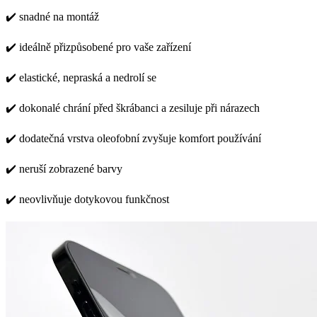
✔️ snadné na montáž
✔️ ideálně přizpůsobené pro vaše zařízení
✔️ elastické, nepraská a nedrolí se
✔️ dokonalé chrání před škrábanci a zesiluje při nárazech
✔️ dodatečná vrstva oleofobní zvyšuje komfort používání
✔️ neruší zobrazené barvy
✔️ neovlivňuje dotykovou funkčnost