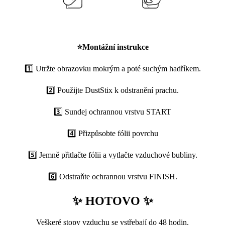
⭐
Montážní instrukce
1️⃣ Utržte obrazovku mokrým a poté suchým hadříkem.
2️⃣ Použijte DustStix k odstranění prachu.
3️⃣ Sundej ochrannou vrstvu START
4️⃣ Přizpůsobte fólii povrchu
5️⃣ Jemně přitlačte fólii a vytlačte vzduchové bubliny.
6️⃣ Odstraňte ochrannou vrstvu FINISH.
✨ HOTOVO ✨
Veškeré stopy vzduchu se vstřebají do 48 hodin.