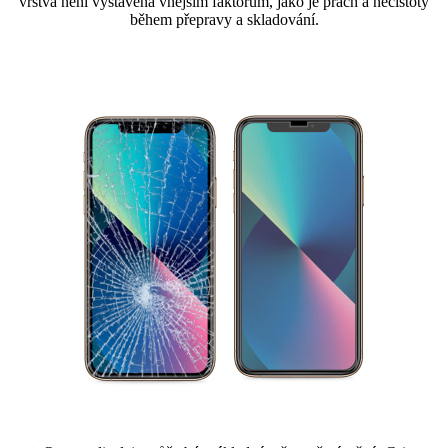
vrstva není vystavena vnějším faktorům, jako je prach a nečistoty
během přepravy a skladování.