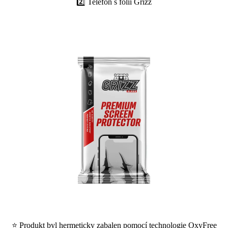
2️⃣ Telefon s fólií Grizz
⭐ Produkt byl hermeticky zabalen pomocí technologie OxyFree