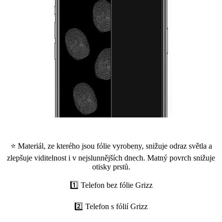
⭐ Materiál, ze kterého jsou fólie vyrobeny, snižuje odraz světla a
zlepšuje viditelnost i v nejslunnějších dnech. Matný povrch snižuje
otisky prstů.
1️⃣ Telefon bez fólie Grizz
2️⃣ Telefon s fólií Grizz