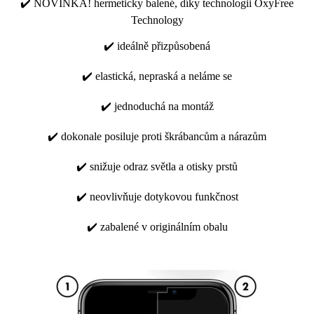
✔️ NOVINKA! hermeticky balené, díky technologii OxyFree
Technology
✔️ ideálně přizpůsobená
✔️ elastická, nepraská a neláme se
✔️ jednoduchá na montáž
✔️ dokonale posiluje proti škrábancům a nárazům
✔️ snižuje odraz světla a otisky prstů
✔️ neovlivňuje dotykovou funkčnost
✔️ zabalené v originálním obalu