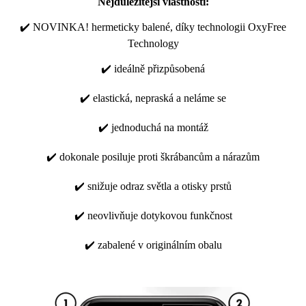
Nejdůležitější vlastnosti:
✔️ NOVINKA! hermeticky balené, díky technologii OxyFree
Technology
✔️ ideálně přizpůsobená
✔️ elastická, nepraská a neláme se
✔️ jednoduchá na montáž
✔️ dokonale posiluje proti škrábancům a nárazům
✔️ snižuje odraz světla a otisky prstů
✔️ neovlivňuje dotykovou funkčnost
✔️ zabalené v originálním obalu