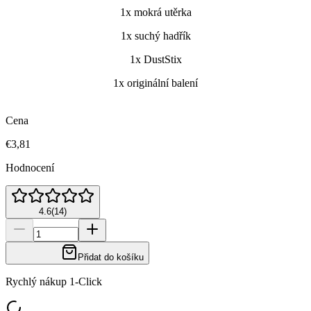
1x mokrá utěrka
1x suchý hadřík
1x DustStix
1x originální balení
Cena
€3,81
Hodnocení
4.6
(
14
)
Přidat do košíku
Rychlý nákup 1-Click