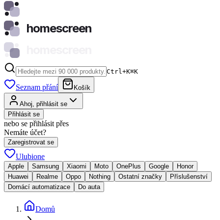
homescreen
homescreen
Ctrl+K
⌘
K
Seznam přání
Košík
Ahoj, přihlásit se
Přihlásit se
nebo se přihlásit přes
Nemáte účet?
Zaregistrovat se
Ulubione
Apple
Samsung
Xiaomi
Moto
OnePlus
Google
Honor
Huawei
Realme
Oppo
Nothing
Ostatní značky
Příslušenství
Domácí automatizace
Do auta
Domů