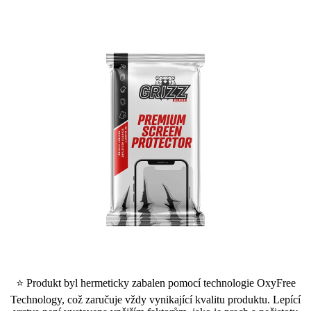
⭐ Produkt byl hermeticky zabalen pomocí technologie OxyFree
Technology, což zaručuje vždy vynikající kvalitu produktu. Lepící