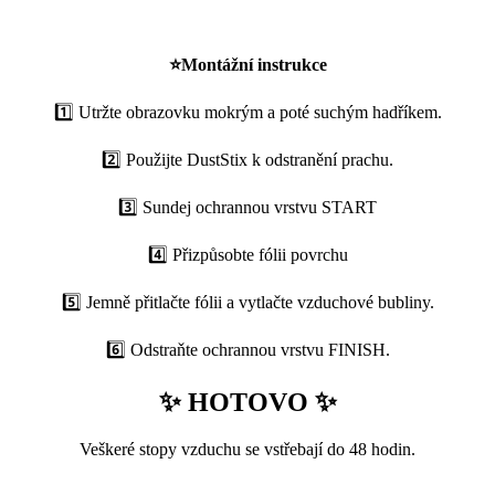
⭐
Montážní instrukce
1️⃣ Utržte obrazovku mokrým a poté suchým hadříkem.
2️⃣ Použijte DustStix k odstranění prachu.
3️⃣ Sundej ochrannou vrstvu START
4️⃣ Přizpůsobte fólii povrchu
5️⃣ Jemně přitlačte fólii a vytlačte vzduchové bubliny.
6️⃣ Odstraňte ochrannou vrstvu FINISH.
✨ HOTOVO ✨
Veškeré stopy vzduchu se vstřebají do 48 hodin.