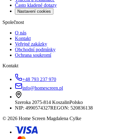
Často kladené dotazy
Nastavení cookies
Společnost
O nás
Kontakt
Veřejné zakázky
Obchodní podmínky
Ochrana soukromí
Kontakt
+48 793 237 970
info@homescreen.pl
Szeroka 20
75-814 Koszalin
Polsko
NIP:
4990574327
REGON: 520836138
© 2026 Home Screen Magdalena Cylke