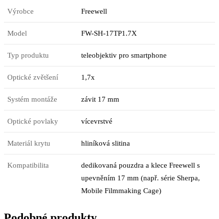
Výrobce
Freewell
Model
FW-SH-17TP1.7X
Typ produktu
teleobjektiv pro smartphone
Optické zvětšení
1,7x
Systém montáže
závit 17 mm
Optické povlaky
vícevrstvé
Materiál krytu
hliníková slitina
Kompatibilita
dedikovaná pouzdra a klece Freewell s
upevněním 17 mm (např. série Sherpa,
Mobile Filmmaking Cage)
Podobné produkty