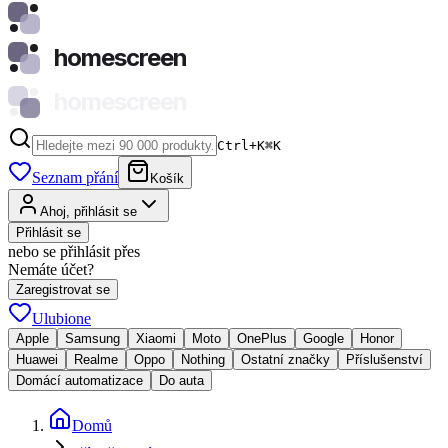
homescreen
homescreen
Ctrl+K
⌘
K
Seznam přání
Košík
Ahoj, přihlásit se
Přihlásit se
nebo se přihlásit přes
Nemáte účet?
Zaregistrovat se
Ulubione
Apple
Samsung
Xiaomi
Moto
OnePlus
Google
Honor
Huawei
Realme
Oppo
Nothing
Ostatní značky
Příslušenství
Domácí automatizace
Do auta
Domů