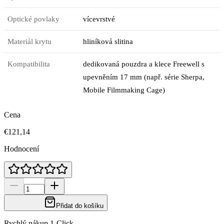
Optické povlaky
vícevrstvé
Materiál krytu
hliníková slitina
Kompatibilita
dedikovaná pouzdra a klece Freewell s
upevněním 17 mm (např. série Sherpa,
Mobile Filmmaking Cage)
Cena
€121,14
Hodnocení
Přidat do košíku
Rychlý nákup 1-Click