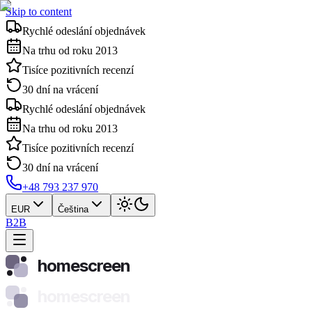
Skip to content
Rychlé odeslání objednávek
Na trhu od roku 2013
Tisíce pozitivních recenzí
30 dní na vrácení
Rychlé odeslání objednávek
Na trhu od roku 2013
Tisíce pozitivních recenzí
30 dní na vrácení
+48 793 237 970
EUR
Čeština
B2B
homescreen
homescreen