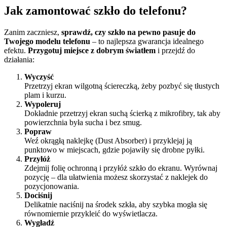
Jak zamontować szkło do telefonu?
Zanim zaczniesz,
sprawdź, czy szkło na pewno pasuje do
Twojego modelu telefonu
– to najlepsza gwarancja idealnego
efektu.
Przygotuj miejsce z dobrym światłem
i przejdź do
działania:
Wyczyść
Przetrzyj ekran wilgotną ściereczką, żeby pozbyć się tłustych
plam i kurzu.
Wypoleruj
Dokładnie przetrzyj ekran suchą ścierką z mikrofibry, tak aby
powierzchnia była sucha i bez smug.
Popraw
Weź okrągłą naklejkę (Dust Absorber) i przyklejaj ją
punktowo w miejscach, gdzie pojawiły się drobne pyłki.
Przyłóż
Zdejmij folię ochronną i przyłóż szkło do ekranu. Wyrównaj
pozycję – dla ułatwienia możesz skorzystać z naklejek do
pozycjonowania.
Dociśnij
Delikatnie naciśnij na środek szkła, aby szybka mogła się
równomiernie przykleić do wyświetlacza.
Wygładź