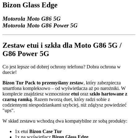
Bizon Glass Edge
Motorola Moto G86 5G
Motorola Moto G86 Power 5G
Zestaw etui i szkła dla Moto G86 5G /
G86 Power 5G
Co jest lepsze od dobrej ochrony telefonu? Dobra ochrona w
duecie!
Bizon Tur Pack to przemyślany zestaw
, który zabezpiecza
smartfona kompleksowo – od wyświetlacza aż po narożniki. W
komplecie znajdziesz wzmocnione
etui
oraz
szkło hartowane z
czarną ramką
. Razem tworzą duet, który radzi sobie z
codziennymi niespodziankami szybciej, niż zdążysz powiedzieć
"ups".
W skład zestawu wchodzą dwa kompatybilne ze sobą produkty:
1x etui
Bizon Case Tur
1x na wyświetlacz
Bizon Glass Edge