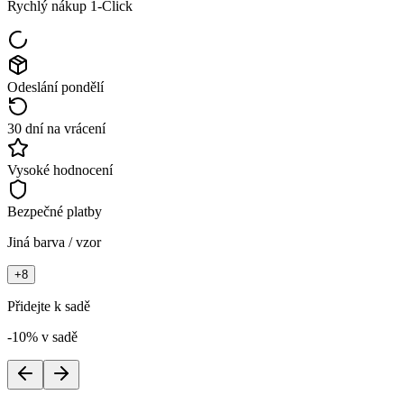
Rychlý nákup 1-Click
Odeslání pondělí
30 dní na vrácení
Vysoké hodnocení
Bezpečné platby
Jiná barva / vzor
+
8
Přidejte k sadě
-10% v sadě