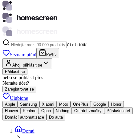
homescreen
homescreen
Ctrl+K
⌘
K
Seznam přání
Košík
Ahoj, přihlásit se
Přihlásit se
nebo se přihlásit přes
Nemáte účet?
Zaregistrovat se
Ulubione
Apple
Samsung
Xiaomi
Moto
OnePlus
Google
Honor
Huawei
Realme
Oppo
Nothing
Ostatní značky
Příslušenství
Domácí automatizace
Do auta
Domů