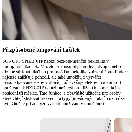
Přizpůsobené fungování tlačítek
SONOFF SNZB-01P nabízí bezkonkurenční flexibilitu v
konfiguraci tlačítek. Můžete přizpůsobit jednotlivé, dvojité nebo
dlouhé stisknutí tlačítka pro ovládání několika zařízení. Tato funkce
nejenže zajišťuje pohodlí, ale také umožňuje vytvářet
personalizované scény v domě, což zvyšuje efektivitu a komfort
používání. SNZB-01P nabízí možnost prohlížení historie akcí za
poslední tři měsíce. Tato funkce je obzvláště užitečná pro osoby,
které chtějí sledovat frekvenci a typy prováděných akcí, což může
být užitečné při analýze vzorců používání v domácnosti.