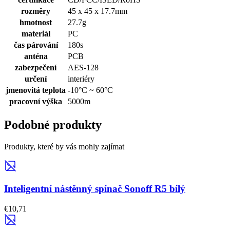
rozměry
45 x 45 x 17.7mm
hmotnost
27.7g
materiál
PC
čas párování
180s
anténa
PCB
zabezpečení
AES-128
určení
interiéry
jmenovitá teplota
-10°C ~ 60°C
pracovní výška
5000m
Podobné produkty
Produkty, které by vás mohly zajímat
Inteligentní nástěnný spínač Sonoff R5 bílý
€10,71