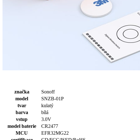
značka
Sonoff
model
SNZB-01P
tvar
kulatý
barva
bílá
vstup
3.0V
model baterie
CR2477
MCU
EFR32MG22
certifikace
CD/FCC/ISED/RoHS