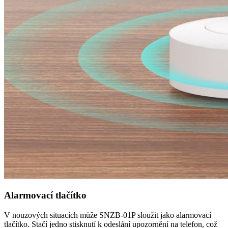
Alarmovací tlačítko
V nouzových situacích může SNZB-01P sloužit jako alarmovací
tlačítko. Stačí jedno stisknutí k odeslání upozornění na telefon, což