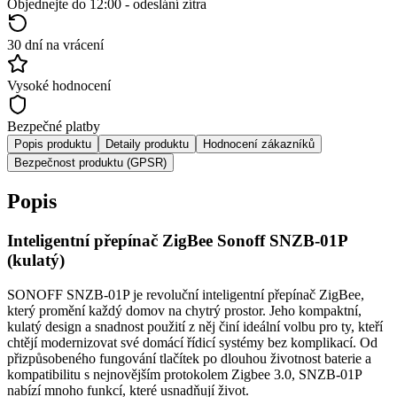
Objednejte do 12:00 - odeslání zítra
30 dní na vrácení
Vysoké hodnocení
Bezpečné platby
Popis produktu
Detaily produktu
Hodnocení zákazníků
Bezpečnost produktu (GPSR)
Popis
Inteligentní přepínač ZigBee Sonoff SNZB-01P
(kulatý)
SONOFF SNZB-01P je revoluční inteligentní přepínač ZigBee,
který promění každý domov na chytrý prostor. Jeho kompaktní,
kulatý design a snadnost použití z něj činí ideální volbu pro ty, kteří
chtějí modernizovat své domácí řídicí systémy bez komplikací. Od
přizpůsobeného fungování tlačítek po dlouhou životnost baterie a
kompatibilitu s nejnovějším protokolem Zigbee 3.0, SNZB-01P
nabízí mnoho funkcí, které usnadňují život.