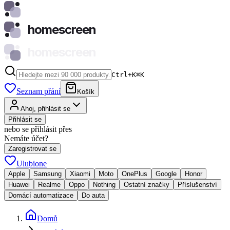
homescreen
homescreen
Ctrl+K
⌘
K
Seznam přání
Košík
Ahoj, přihlásit se
Přihlásit se
nebo se přihlásit přes
Nemáte účet?
Zaregistrovat se
Ulubione
Apple
Samsung
Xiaomi
Moto
OnePlus
Google
Honor
Huawei
Realme
Oppo
Nothing
Ostatní značky
Příslušenství
Domácí automatizace
Do auta
Domů