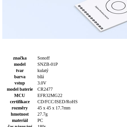
značka
Sonoff
model
SNZB-01P
tvar
kulatý
barva
bílá
vstup
3.0V
model baterie
CR2477
MCU
EFR32MG22
certifikace
CD/FCC/ISED/RoHS
rozměry
45 x 45 x 17.7mm
hmotnost
27.7g
materiál
PC
čas párování
180s