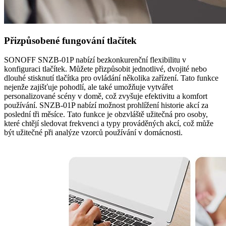
Přizpůsobené fungování tlačítek
SONOFF SNZB-01P nabízí bezkonkurenční flexibilitu v
konfiguraci tlačítek. Můžete přizpůsobit jednotlivé, dvojité nebo
dlouhé stisknutí tlačítka pro ovládání několika zařízení. Tato funkce
nejenže zajišťuje pohodlí, ale také umožňuje vytvářet
personalizované scény v domě, což zvyšuje efektivitu a komfort
používání. SNZB-01P nabízí možnost prohlížení historie akcí za
poslední tři měsíce. Tato funkce je obzvláště užitečná pro osoby,
které chtějí sledovat frekvenci a typy prováděných akcí, což může
být užitečné při analýze vzorců používání v domácnosti.