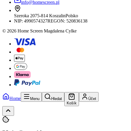
info@homescreen.pl
Szeroka 20
75-814 Koszalin
Polsko
NIP:
4990574327
REGON: 520836138
© 2026 Home Screen Magdalena Cylke
Home
Menu
Hledat
Účet
Košík