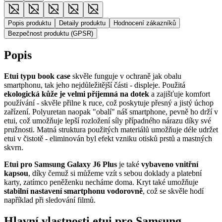
Popis produktu
Detaily produktu
Hodnocení zákazníků
Bezpečnost produktu (GPSR)
Popis
Etui typu book case
skvěle funguje v ochraně jak obalu
smartphonu, tak jeho nejdůležitější části - displeje. Použitá
ekologická kůže je velmi příjemná na dotek
a zajišťuje komfort
používání - skvěle přilne k ruce, což poskytuje přesný a jistý úchop
zařízení. Polyuretan naopak "obalí" náš smartphone, pevně ho drží v
etui, což umožňuje lepší rozložení síly případného nárazu díky své
pružnosti. Matná struktura použitých materiálů umožňuje déle udržet
etui v čistotě - eliminován byl efekt vzniku otisků prstů a mastných
skvrn.
Etui pro Samsung Galaxy J6 Plus
je také
vybaveno vnitřní
kapsou
, díky čemuž si můžeme vzít s sebou doklady a platební
karty, zatímco peněženku necháme doma. Kryt také umožňuje
stabilní nastavení smartphonu vodorovně
, což se skvěle hodí
například při sledování filmů.
Hlavní vlastnosti etui pro Samsung