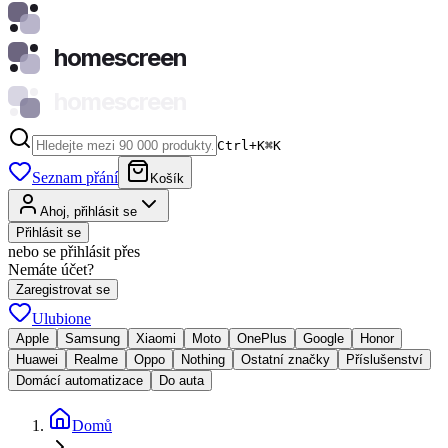
homescreen
homescreen
Ctrl+K
⌘
K
Seznam přání
Košík
Ahoj, přihlásit se
Přihlásit se
nebo se přihlásit přes
Nemáte účet?
Zaregistrovat se
Ulubione
Apple
Samsung
Xiaomi
Moto
OnePlus
Google
Honor
Huawei
Realme
Oppo
Nothing
Ostatní značky
Příslušenství
Domácí automatizace
Do auta
Domů