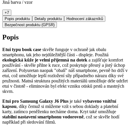
Jiná barva / vzor
+
7
Popis produktu
Detaily produktu
Hodnocení zákazníků
Bezpečnost produktu (GPSR)
Popis
Etui typu book case
skvěle funguje v ochraně jak obalu
smartphonu, tak jeho nejdůležitější části - displeje. Použitá
ekologická kůže je velmi příjemná na dotek
a zajišťuje komfort
používání - skvěle přilne k ruce, což poskytuje přesný a jistý úchop
zařízení. Polyuretan naopak "obalí" náš smartphone, pevně ho drží v
etui, což umožňuje lepší rozložení síly případného nárazu díky své
pružnosti. Matná struktura použitých materiálů umožňuje déle udržet
etui v čistotě - eliminován byl efekt vzniku otisků prstů a mastných
skvrn.
Etui pro Samsung Galaxy J6 Plus
je také
vybaveno vnitřní
kapsou
, díky čemuž si můžeme vzít s sebou doklady a platební
karty, zatímco peněženku necháme doma. Kryt také umožňuje
stabilní nastavení smartphonu vodorovně
, což se skvěle hodí
například při sledování filmů.