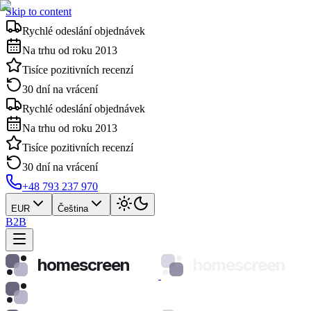
Skip to content
Rychlé odeslání objednávek
Na trhu od roku 2013
Tisíce pozitivních recenzí
30 dní na vrácení
Rychlé odeslání objednávek
Na trhu od roku 2013
Tisíce pozitivních recenzí
30 dní na vrácení
+48 793 237 970
EUR
Čeština
B2B
homescreen
homescreen