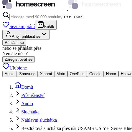
homescreen
homescreen
Ctrl+K
⌘
K
Seznam přání
Košík
Ahoj, přihlásit se
Přihlásit se
nebo se přihlásit přes
Nemáte účet?
Zaregistrovat se
Ulubione
Apple
Samsung
Xiaomi
Moto
OnePlus
Google
Honor
Huawe
Domů
Příslušenství
Audio
Sluchátka
Náhlavní sluchátka
Bezdrátová sluchátka přes uši USAMS US-YH Series Blue