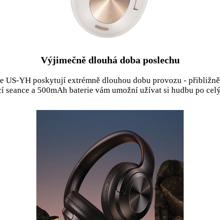
Výjimečně dlouhá doba poslechu
e US-YH poskytují extrémně dlouhou dobu provozu - přibližně 
cí seance a 500mAh baterie vám umožní užívat si hudbu po celý