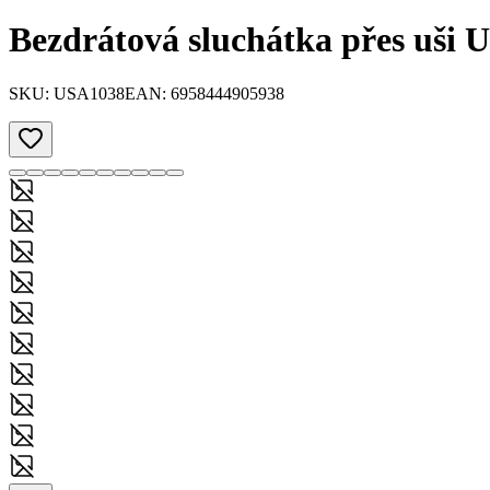
Bezdrátová sluchátka přes uši
SKU:
USA1038
EAN:
6958444905938