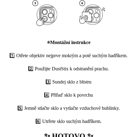
⭐
Montážní instrukce
1️⃣ Otřete objektiv nejprve mokrým a poté suchým hadříkem.
2️⃣ Použijte DustStix k odstranění prachu.
3️⃣ Sundej sklo z blistru
4️⃣ Přiřaď sklo k povrchu
5️⃣ Jemně stlačte sklo a vytlačte vzduchové bublinky.
6️⃣ Utrřete sklo suchým hadříkem.
✨ HOTOVO ✨