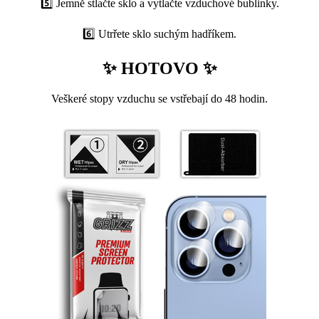
5️⃣ Jemně stlačte sklo a vytlačte vzduchové bublinky.
6️⃣ Utrřete sklo suchým hadříkem.
✨ HOTOVO ✨
Veškeré stopy vzduchu se vstřebají do 48 hodin.