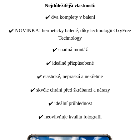
Nejdůležitější vlastnosti:
✔️ dva komplety v balení
✔️ NOVINKA! hermeticky balené, díky technologii OxyFree
Technology
✔️ snadná montáž
✔️ ideálně přizpůsobené
✔️ elastické, nepraská a nekřehne
✔️ skvěle chrání před škrábanci a nárazy
✔️ ideální průhlednost
✔️ neovlivňuje kvalitu fotografií