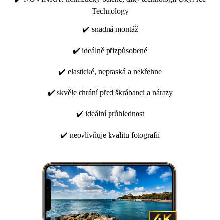
Technology
✔️ snadná montáž
✔️ ideálně přizpůsobené
✔️ elastické, nepraská a nekřehne
✔️ skvěle chrání před škrábanci a nárazy
✔️ ideální průhlednost
✔️ neovlivňuje kvalitu fotografií