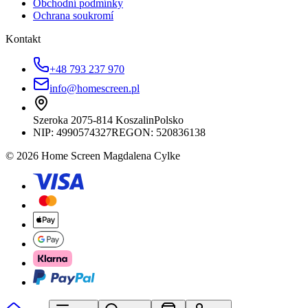
Obchodní podmínky
Ochrana soukromí
Kontakt
+48 793 237 970
info@homescreen.pl
Szeroka 20
75-814 Koszalin
Polsko
NIP:
4990574327
REGON: 520836138
© 2026 Home Screen Magdalena Cylke