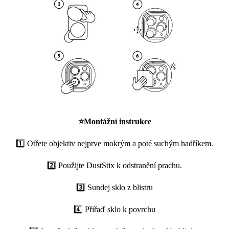
⭐
Montážní instrukce
1️⃣ Otřete objektiv nejprve mokrým a poté suchým hadříkem.
2️⃣ Použijte DustStix k odstranění prachu.
3️⃣ Sundej sklo z blistru
4️⃣ Přiřaď sklo k povrchu