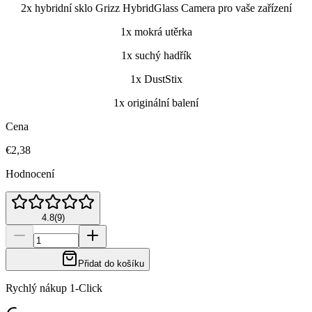
2x hybridní sklo Grizz HybridGlass Camera pro vaše zařízení
1x mokrá utěrka
1x suchý hadřík
1x DustStix
1x originální balení
Cena
€2,38
Hodnocení
4.8
(
9
)
Přidat do košíku
Rychlý nákup 1-Click