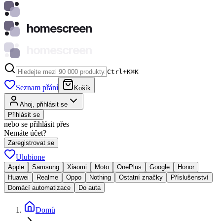
homescreen
homescreen
Ctrl+K
⌘
K
Seznam přání
Košík
Ahoj, přihlásit se
Přihlásit se
nebo se přihlásit přes
Nemáte účet?
Zaregistrovat se
Ulubione
Apple
Samsung
Xiaomi
Moto
OnePlus
Google
Honor
Huawei
Realme
Oppo
Nothing
Ostatní značky
Příslušenství
Domácí automatizace
Do auta
Domů