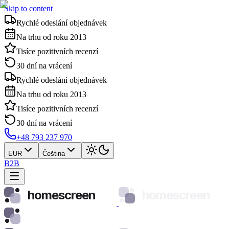
Skip to content
Rychlé odeslání objednávek
Na trhu od roku 2013
Tisíce pozitivních recenzí
30 dní na vrácení
Rychlé odeslání objednávek
Na trhu od roku 2013
Tisíce pozitivních recenzí
30 dní na vrácení
+48 793 237 970
EUR
Čeština
B2B
homescreen
homescreen