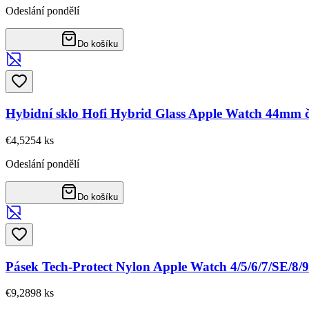
Odeslání pondělí
Do košíku
Hybidní sklo Hofi Hybrid Glass Apple Watch 44mm 
€4,52
54
ks
Odeslání pondělí
Do košíku
Pásek Tech-Protect Nylon Apple Watch 4/5/6/7/SE/8
€9,28
98
ks