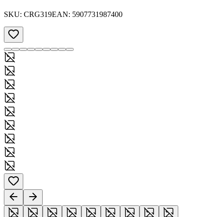
SKU:
CRG319
EAN:
5907731987400