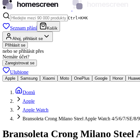
homescreen
homescreen
Ctrl+K
⌘
K
Seznam přání
Košík
Ahoj, přihlásit se
Přihlásit se
nebo se přihlásit přes
Nemáte účet?
Zaregistrovat se
Ulubione
Apple
Samsung
Xiaomi
Moto
OnePlus
Google
Honor
Huawe
Domů
Apple
Apple Watch
Bransoleta Crong Milano Steel Apple Watch 4/5/6/7/SE/8/9
Bransoleta Crong Milano Steel 