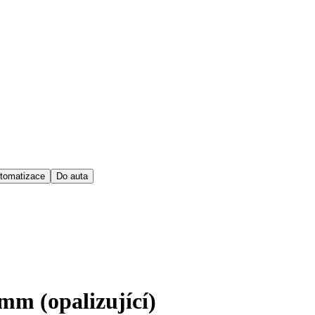
tomatizace
Do auta
mm (opalizující)