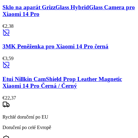
Sklo na aparát GrizzGlass HybridGlass Camera pro
Xiaomi 14 Pro
€2,38
3MK Peněženka pro Xiaomi 14 Pro černá
€3,59
Etui Nillkin CamShield Prop Leather Magnetic
Xiaomi 14 Pro Černá / Černý
€22,37
Rychlé doručení po EU
Doručení po celé Evropě