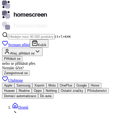
homescreen
homescreen
Ctrl+K
⌘
K
Seznam přání
Košík
Ahoj, přihlásit se
Přihlásit se
nebo se přihlásit přes
Nemáte účet?
Zaregistrovat se
Ulubione
Apple
Samsung
Xiaomi
Moto
OnePlus
Google
Honor
Huawei
Realme
Oppo
Nothing
Ostatní značky
Příslušenství
Domácí automatizace
Do auta
Domů