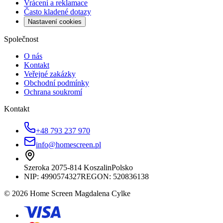
Vrácení a reklamace
Často kladené dotazy
Nastavení cookies
Společnost
O nás
Kontakt
Veřejné zakázky
Obchodní podmínky
Ochrana soukromí
Kontakt
+48 793 237 970
info@homescreen.pl
Szeroka 20
75-814 Koszalin
Polsko
NIP:
4990574327
REGON: 520836138
© 2026 Home Screen Magdalena Cylke