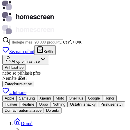
homescreen
homescreen
Ctrl+K
⌘
K
Seznam přání
Košík
Ahoj, přihlásit se
Přihlásit se
nebo se přihlásit přes
Nemáte účet?
Zaregistrovat se
Ulubione
Apple
Samsung
Xiaomi
Moto
OnePlus
Google
Honor
Huawei
Realme
Oppo
Nothing
Ostatní značky
Příslušenství
Domácí automatizace
Do auta
Domů