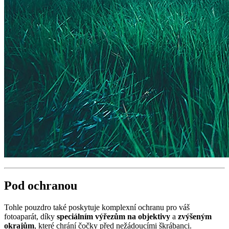
Pod ochranou
Tohle pouzdro také poskytuje komplexní ochranu pro váš
fotoaparát, díky
speciálním výřezům na objektivy
a
zvýšeným
okrajům
, které chrání čočky před nežádoucími škrábanci.