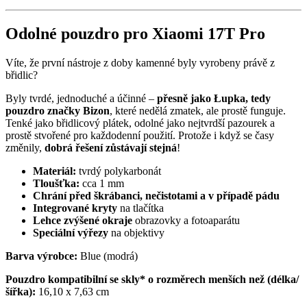
Odolné pouzdro pro Xiaomi 17T Pro
Víte, že první nástroje z doby kamenné byly vyrobeny právě z
břidlic?
Byly tvrdé, jednoduché a účinné –
přesně jako Łupka, tedy
pouzdro značky Bizon
, které nedělá zmatek, ale prostě funguje.
Tenké jako břidlicový plátek, odolné jako nejtvrdší pazourek a
prostě stvořené pro každodenní použití. Protože i když se časy
změnily,
dobrá řešení zůstávají stejná
!
Materiál:
tvrdý polykarbonát
Tloušťka:
cca 1 mm
Chrání před škrábanci, nečistotami a v případě pádu
Integrované kryty
na tlačítka
Lehce zvýšené okraje
obrazovky a fotoaparátu
Speciální výřezy
na objektivy
Barva výrobce:
Blue (modrá)
Pouzdro kompatibilní se skly* o rozměrech menších než (délka/
šířka):
16,10 x 7,63 cm