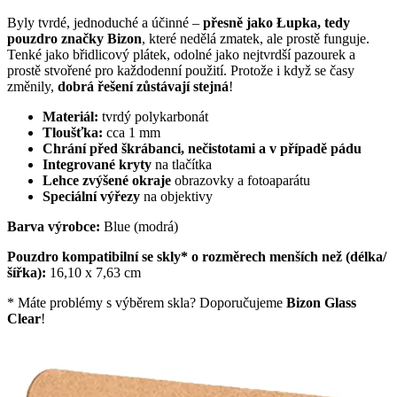
Byly tvrdé, jednoduché a účinné –
přesně jako Łupka, tedy
pouzdro značky Bizon
, které nedělá zmatek, ale prostě funguje.
Tenké jako břidlicový plátek, odolné jako nejtvrdší pazourek a
prostě stvořené pro každodenní použití. Protože i když se časy
změnily,
dobrá řešení zůstávají stejná
!
Materiál:
tvrdý polykarbonát
Tloušťka:
cca 1 mm
Chrání před škrábanci, nečistotami a v případě pádu
Integrované kryty
na tlačítka
Lehce zvýšené okraje
obrazovky a fotoaparátu
Speciální výřezy
na objektivy
Barva výrobce:
Blue (modrá)
Pouzdro kompatibilní se skly* o rozměrech menších než (délka/
šířka):
16,10 x 7,63 cm
* Máte problémy s výběrem skla? Doporučujeme
Bizon Glass
Clear
!