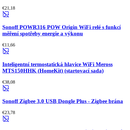
€21,18
Sonoff POWR316 POW Origin WiFi relé s funkcí
měření spotřeby energie a výkonu
€11,66
Inteligentní termostatická hlavice WiFi Meross
MTS150HHK (HomeKit) (startovací sada)
€38,08
Sonoff Zigbee 3.0 USB Dongle Plus - Zigbee brána
€23,78