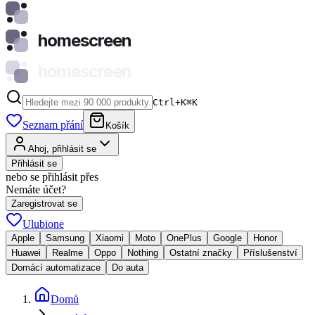
homescreen
homescreen
Ctrl+K
⌘
K
Seznam přání
Košík
Ahoj, přihlásit se
Přihlásit se
nebo se přihlásit přes
Nemáte účet?
Zaregistrovat se
Ulubione
Apple
Samsung
Xiaomi
Moto
OnePlus
Google
Honor
Huawei
Realme
Oppo
Nothing
Ostatní značky
Příslušenství
Domácí automatizace
Do auta
Domů