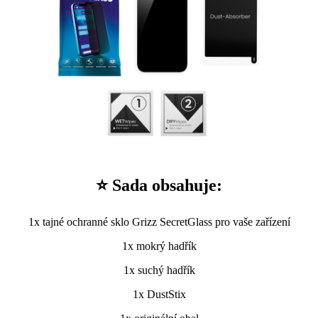
⭐ Sada obsahuje:
1x tajné ochranné sklo Grizz SecretGlass pro vaše zařízení
1x mokrý hadřík
1x suchý hadřík
1x DustStix