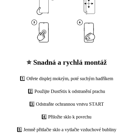
⭐ Snadná a rychlá montáž
1️⃣ Otřete displej mokrým, poté suchým hadříkem
2️⃣ Použijte DustStix k odstranění prachu
3️⃣ Odstraňte ochrannou vrstvu START
4️⃣ Přiložte sklo k povrchu
5️⃣ Jemně přitlačte sklo a vytlačte vzduchové bubliny