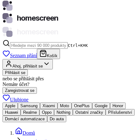
homescreen
homescreen
Ctrl+K
⌘
K
Seznam přání
Košík
Ahoj, přihlásit se
Přihlásit se
nebo se přihlásit přes
Nemáte účet?
Zaregistrovat se
Ulubione
Apple
Samsung
Xiaomi
Moto
OnePlus
Google
Honor
Huawei
Realme
Oppo
Nothing
Ostatní značky
Příslušenství
Domácí automatizace
Do auta
Domů