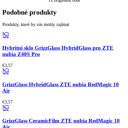
1x originální obal
Podobné produkty
Produkty, které by vás mohly zajímat
Hybritní sklo GrizzGlass HybridGlass pro ZTE
nubia Z40S Pro
€3,57
GrizzGlass HybridGlass ZTE nubia RedMagic 10
Air
€3,57
GrizzGlass CeramicFilm ZTE nubia RedMagic 10
Air