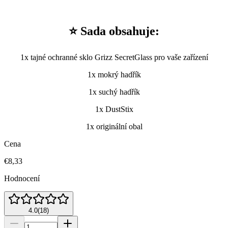
⭐ Sada obsahuje:
1x tajné ochranné sklo Grizz SecretGlass pro vaše zařízení
1x mokrý hadřík
1x suchý hadřík
1x DustStix
1x originální obal
Cena
€8,33
Hodnocení
4.0
(
18
)