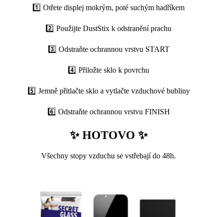
1️⃣ Otřete displej mokrým, poté suchým hadříkem
2️⃣ Použijte DustStix k odstranění prachu
3️⃣ Odstraňte ochrannou vrstvu START
4️⃣ Přiložte sklo k povrchu
5️⃣ Jemně přitlačte sklo a vytlačte vzduchové bubliny
6️⃣ Odstraňte ochrannou vrstvu FINISH
✨ HOTOVO ✨
Všechny stopy vzduchu se vstřebají do 48h.