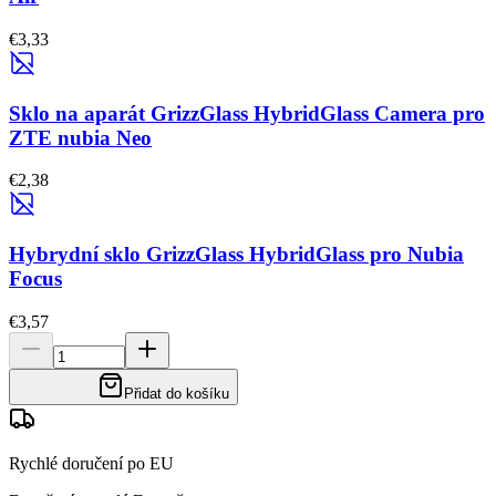
€3,33
Sklo na aparát GrizzGlass HybridGlass Camera pro
ZTE nubia Neo
€2,38
Hybrydní sklo GrizzGlass HybridGlass pro Nubia
Focus
€3,57
Přidat do košíku
Rychlé doručení po EU