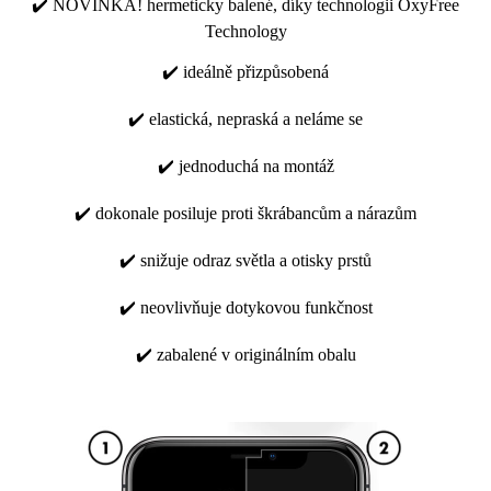
✔️ NOVINKA! hermeticky balené, díky technologii OxyFree
Technology
✔️ ideálně přizpůsobená
✔️ elastická, nepraská a neláme se
✔️ jednoduchá na montáž
✔️ dokonale posiluje proti škrábancům a nárazům
✔️ snižuje odraz světla a otisky prstů
✔️ neovlivňuje dotykovou funkčnost
✔️ zabalené v originálním obalu