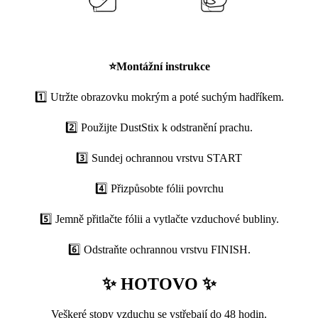
⭐
Montážní instrukce
1️⃣ Utržte obrazovku mokrým a poté suchým hadříkem.
2️⃣ Použijte DustStix k odstranění prachu.
3️⃣ Sundej ochrannou vrstvu START
4️⃣ Přizpůsobte fólii povrchu
5️⃣ Jemně přitlačte fólii a vytlačte vzduchové bubliny.
6️⃣ Odstraňte ochrannou vrstvu FINISH.
✨ HOTOVO ✨
Veškeré stopy vzduchu se vstřebají do 48 hodin.