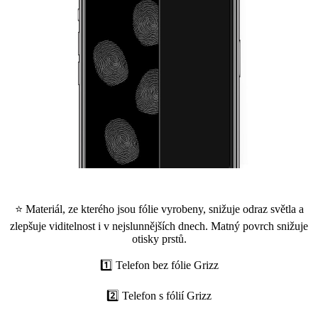
⭐ Materiál, ze kterého jsou fólie vyrobeny, snižuje odraz světla a
zlepšuje viditelnost i v nejslunnějších dnech. Matný povrch snižuje
otisky prstů.
1️⃣ Telefon bez fólie Grizz
2️⃣ Telefon s fólií Grizz