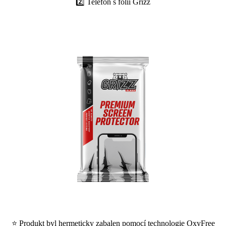
2️⃣ Telefon s fólií Grizz
⭐ Produkt byl hermeticky zabalen pomocí technologie OxyFree