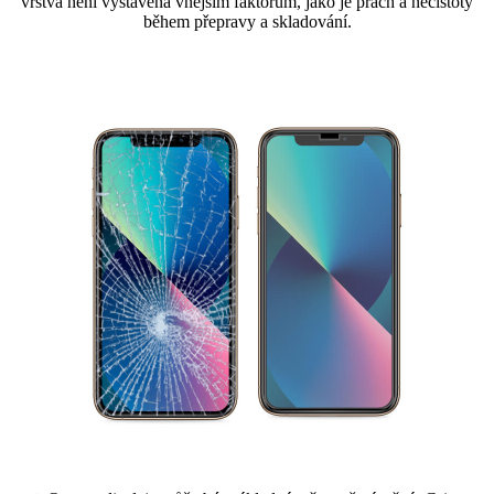
vrstva není vystavena vnějším faktorům, jako je prach a nečistoty
během přepravy a skladování.