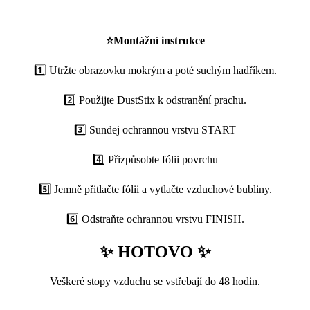
⭐
Montážní instrukce
1️⃣ Utržte obrazovku mokrým a poté suchým hadříkem.
2️⃣ Použijte DustStix k odstranění prachu.
3️⃣ Sundej ochrannou vrstvu START
4️⃣ Přizpůsobte fólii povrchu
5️⃣ Jemně přitlačte fólii a vytlačte vzduchové bubliny.
6️⃣ Odstraňte ochrannou vrstvu FINISH.
✨ HOTOVO ✨
Veškeré stopy vzduchu se vstřebají do 48 hodin.