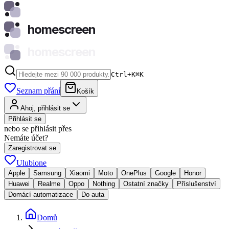
homescreen
homescreen
Ctrl+K
⌘
K
Seznam přání
Košík
Ahoj, přihlásit se
Přihlásit se
nebo se přihlásit přes
Nemáte účet?
Zaregistrovat se
Ulubione
Apple
Samsung
Xiaomi
Moto
OnePlus
Google
Honor
Huawei
Realme
Oppo
Nothing
Ostatní značky
Příslušenství
Domácí automatizace
Do auta
Domů