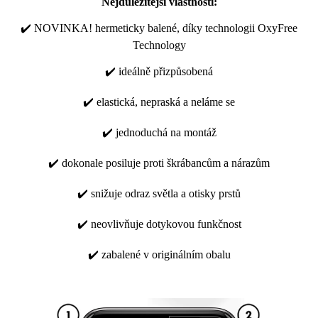
Nejdůležitější vlastnosti:
✔️ NOVINKA! hermeticky balené, díky technologii OxyFree
Technology
✔️ ideálně přizpůsobená
✔️ elastická, nepraská a neláme se
✔️ jednoduchá na montáž
✔️ dokonale posiluje proti škrábancům a nárazům
✔️ snižuje odraz světla a otisky prstů
✔️ neovlivňuje dotykovou funkčnost
✔️ zabalené v originálním obalu