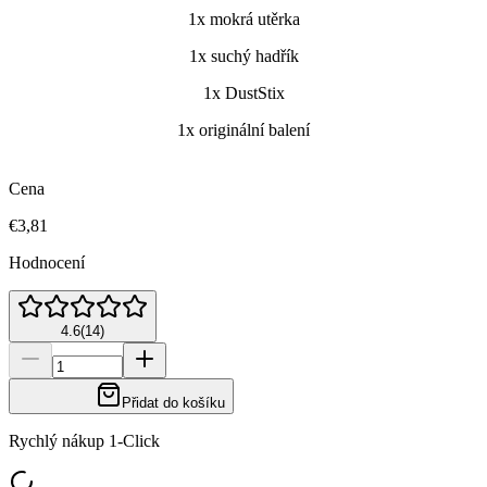
1x mokrá utěrka
1x suchý hadřík
1x DustStix
1x originální balení
Cena
€3,81
Hodnocení
4.6
(
14
)
Přidat do košíku
Rychlý nákup 1-Click