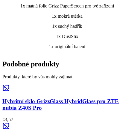
1x matná folie Grizz PaperScreen pro tvé zařízení
1x mokrá utěrka
1x suchý hadřík
1x DustStix
1x originální balení
Podobné produkty
Produkty, které by vás mohly zajímat
Hybritní sklo GrizzGlass HybridGlass pro ZTE
nubia Z40S Pro
€3,57