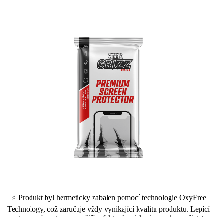
⭐ Produkt byl hermeticky zabalen pomocí technologie OxyFree
Technology, což zaručuje vždy vynikající kvalitu produktu. Lepící