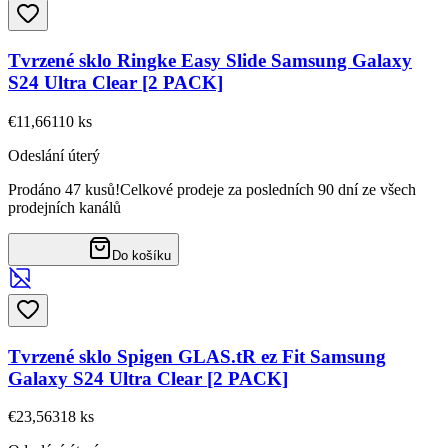
Tvrzené sklo Ringke Easy Slide Samsung Galaxy
S24 Ultra Clear [2 PACK]
€11,66
110
ks
Odeslání úterý
Prodáno 47 kusů!
Celkové prodeje za posledních 90 dní ze všech
prodejních kanálů
Do košíku
Tvrzené sklo Spigen GLAS.tR ez Fit Samsung
Galaxy S24 Ultra Clear [2 PACK]
€23,56
318
ks