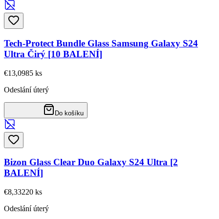
Tech-Protect Bundle Glass Samsung Galaxy S24
Ultra Čirý [10 BALENÍ]
€13,09
85
ks
Odeslání úterý
Do košíku
Bizon Glass Clear Duo Galaxy S24 Ultra [2
BALENÍ]
€8,33
220
ks
Odeslání úterý