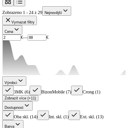
Zobrazeno 1 - 24 z 29
Nejnovější
Vymazat filtry
Cena
€
—
€
Výrobci
3MK
(
6
)
BizonMobile
(
7
)
Crong
(
1
)
Zobrazit více (+11)
Dostupnost
Oba skl.
(
14
)
Int. skl.
(
1
)
Ext. skl.
(
13
)
Barva