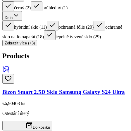
černý
(
2
)
průhledný
(
1
)
Druh
hybridní sklo
(
11
)
ochranná fólie
(
20
)
ochranné
sklo na fotoaparát
(
18
)
tepelně tvrzené sklo
(
29
)
Zobrazit více (+3)
Products
Bizon Smart 2.5D Sklo Samsung Galaxy S24 Ultra
€6,90
403
ks
Odeslání úterý
Do košíku