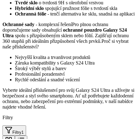
Tvrdé sklo
o tvrdosti 9H s oleofobní vrstvou
Hybridní sklo
spojující pružnost fólie s tvrdostí skla
Ochranná fólie
- tenčí alternativa ke sklu, snadná na aplikaci
Ochranné sady
- komplexní řešeníPro plnou ochranu
doporučujeme sady obsahující
ochranné pouzdro Galaxy S24
Ultra
spolu s přizpůsobeným sklem nebo fólií. Zajišťují ochranu
360 stupňů při ideálním přizpůsobení všech prvků.Proč si vybrat
naše příslušenství?
Nejvyšší kvalita a trvanlivost produktů
Záruka kompatibility s Galaxy S24 Ultra
Široký výběr stylů a barev
Profesionální poradenství
Rychlé odeslání a snadné vrácení
Vyberte ideální příslušenství pro svůj Galaxy S24 Ultra a užívejte si
bezpečnost a styl svého smartphonu. Ať už potřebujete každodenní
ochranu, nebo zabezpečení pro extrémní podmínky, v naší nabídce
najdete vhodné řešení.
Filtry
Filtry
1