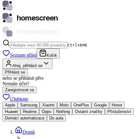
homescreen
homescreen
Ctrl+K
⌘
K
Seznam přání
Košík
Ahoj, přihlásit se
Přihlásit se
nebo se přihlásit přes
Nemáte účet?
Zaregistrovat se
Ulubione
Apple
Samsung
Xiaomi
Moto
OnePlus
Google
Honor
Huawei
Realme
Oppo
Nothing
Ostatní značky
Příslušenství
Domácí automatizace
Do auta
Domů