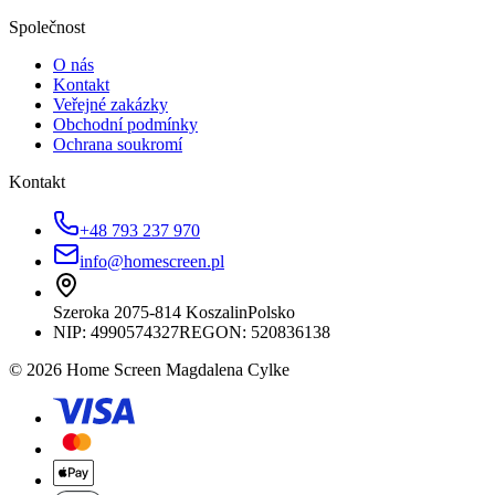
Společnost
O nás
Kontakt
Veřejné zakázky
Obchodní podmínky
Ochrana soukromí
Kontakt
+48 793 237 970
info@homescreen.pl
Szeroka 20
75-814 Koszalin
Polsko
NIP:
4990574327
REGON: 520836138
© 2026 Home Screen Magdalena Cylke