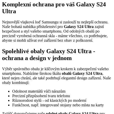
Komplexní ochrana pro váš Galaxy S24
Ultra
Nejnovější vlajková loď Samsungu si zaslouží tu nejlepší ochranu.
Naše bohatá nabídka příslušenství pro
Galaxy S24 Ultra
zajistí
bezpečnost a styl vašeho smartphonu. Od odolných obalů po
precizně vyrobená ochranná skla - máme všechno, co potřebujete,
abyste si mohli užívat své zařízení bez obav z poškození.
Spolehlivé
obaly Galaxy S24 Ultra
-
ochrana a design v jednom
Výběr správného obalu je klíčovým krokem k zabezpečení vašeho
smartphonu. Nabízíme širokou škálu
obalů Galaxy S24 Ultra
,
které nejen chrání, ale také podtrhují elegantní design zařízení. Naše
obaly kombinují:
Odolnost materiálů vůči nárazům
Precizní přizpůsobení tvaru telefonu
Různorodost stylů - od klasických po moderní
Funkčnost, např. integrované stojany nebo místa na karty
Zvlášť doporučujeme naše
odolné obaly Galaxy S24 Ultra
pro