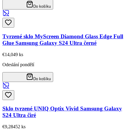
Do košíku
Tvrzené sklo MyScreen Diamond Glass Edge Full
Glue Samsung Galaxy S24 Ultra černé
€14,04
9
ks
Odeslání pondělí
Do košíku
Sklo tvrzené UNIQ Optix Vivid Samsung Galaxy
S24 Ultra čiré
€9,28
452
ks