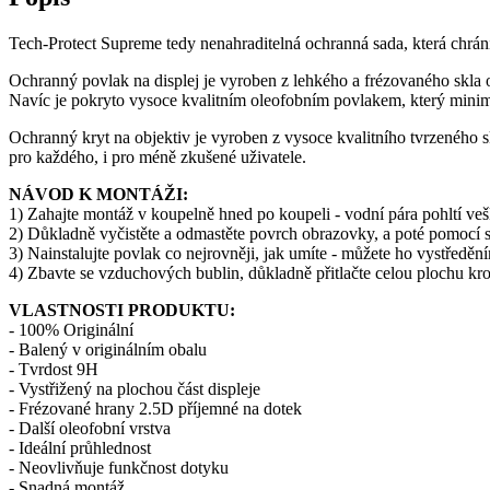
Tech-Protect Supreme tedy nenahraditelná ochranná sada, která chrá
Ochranný povlak na displej je vyroben z lehkého a frézovaného skla o 
Navíc je pokryto vysoce kvalitním oleofobním povlakem, který minimal
Ochranný kryt na objektiv je vyroben z vysoce kvalitního tvrzeného s
pro každého, i pro méně zkušené uživatele.
NÁVOD K MONTÁŽI:
1) Zahajte montáž v koupelně hned po koupeli - vodní pára pohltí veš
2) Důkladně vyčistěte a odmastěte povrch obrazovky, a poté pomocí su
3) Nainstalujte povlak co nejrovněji, jak umíte - můžete ho vystředěn
4) Zbavte se vzduchových bublin, důkladně přitlačte celou plochu kro
VLASTNOSTI PRODUKTU:
- 100% Originální
- Balený v originálním obalu
- Tvrdost 9H
- Vystřižený na plochou část displeje
- Frézované hrany 2.5D příjemné na dotek
- Další oleofobní vrstva
- Ideální průhlednost
- Neovlivňuje funkčnost dotyku
- Snadná montáž