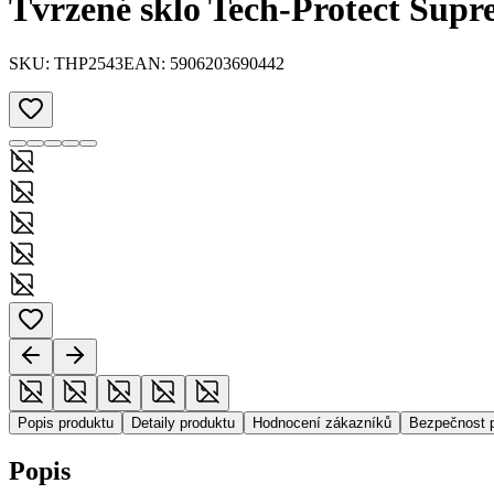
Tvrzené sklo Tech-Protect Sup
SKU:
THP2543
EAN:
5906203690442
Popis produktu
Detaily produktu
Hodnocení zákazníků
Bezpečnost 
Popis