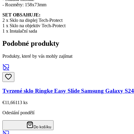
- Rozměry: 158x73mm
SET OBSAHUJE:
2 x Sklo na displej Tech-Protect
1 x Sklo na objektiv Tech-Protect
1 x Instalační sada
Podobné produkty
Produkty, které by vás mohly zajímat
Tvrzené sklo Ringke Easy Slide Samsung Galaxy S24
€11,66
113
ks
Odeslání pondělí
Do košíku