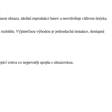
.
ost obrazu, ideální reprodukci barev a neovlivňuje citlivost dotyku.
 a rozbitím. Výjimečnou výhodou je jednoduchá instalace, dostupná
ící vrstva co nejpevněji spojila s obrazovkou.