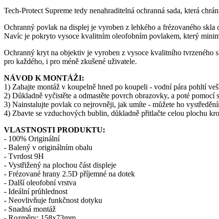
Tech-Protect Supreme tedy nenahraditelná ochranná sada, která chrá
Ochranný povlak na displej je vyroben z lehkého a frézovaného skla o 
Navíc je pokryto vysoce kvalitním oleofobním povlakem, který minimal
Ochranný kryt na objektiv je vyroben z vysoce kvalitního tvrzeného s
pro každého, i pro méně zkušené uživatele.
NÁVOD K MONTÁŽI:
1) Zahajte montáž v koupelně hned po koupeli - vodní pára pohltí veš
2) Důkladně vyčistěte a odmastěte povrch obrazovky, a poté pomocí su
3) Nainstalujte povlak co nejrovněji, jak umíte - můžete ho vystředěn
4) Zbavte se vzduchových bublin, důkladně přitlačte celou plochu kro
VLASTNOSTI PRODUKTU:
- 100% Originální
- Balený v originálním obalu
- Tvrdost 9H
- Vystřižený na plochou část displeje
- Frézované hrany 2.5D příjemné na dotek
- Další oleofobní vrstva
- Ideální průhlednost
- Neovlivňuje funkčnost dotyku
- Snadná montáž
- Rozměry: 158x73mm