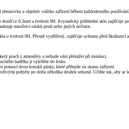
ní obrazovku a objektiv vašeho zařízení během každodenního používání
tloušťce 0.3mm a tvrdosti 9H. Krystalicky průhledné sklo zajišťuje jasn
izuje množství otisků prstů nebo jiných nečistot.
kla o tvrdosti 9H. Přesně vystřižený, zajišťuje ochranu před škrábanci
kerý prach z atmosféry a nebude vám překážet při instalaci.
chého hadříku ji vyleštěte do lesku.
ím pomocí dvou kousků pásky, které přilepíte na stranu zařízení.
uživými pohyby po dobu několika desítek sekund. Učiňte tak, aby se lep