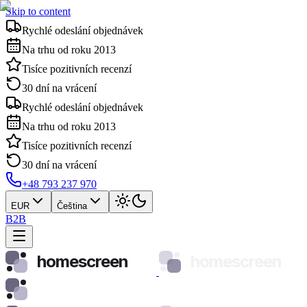
Skip to content
Rychlé odeslání objednávek
Na trhu od roku 2013
Tisíce pozitivních recenzí
30 dní na vrácení
Rychlé odeslání objednávek
Na trhu od roku 2013
Tisíce pozitivních recenzí
30 dní na vrácení
+48 793 237 970
EUR
Čeština
B2B
homescreen
homescreen