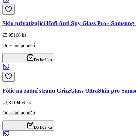
Sklo privatizující Hofi Anti Spy Glass Pro+ Samsung
€5,95
166
ks
Odeslání pondělí
Do košíku
Fólie na zadní stranu GrizzGlass UltraSkin pro Sam
€3,81
19469
ks
Odeslání pondělí
Do košíku