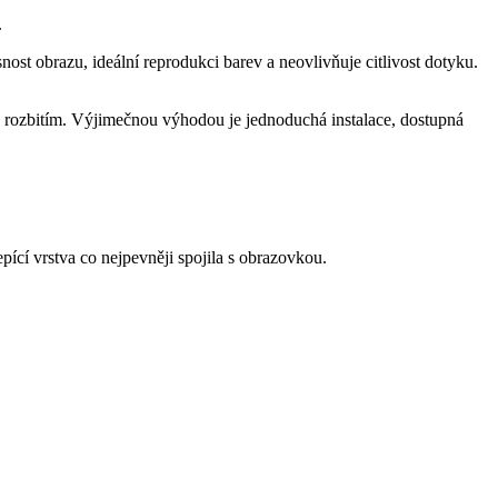
.
ost obrazu, ideální reprodukci barev a neovlivňuje citlivost dotyku.
 a rozbitím. Výjimečnou výhodou je jednoduchá instalace, dostupná
ící vrstva co nejpevněji spojila s obrazovkou.