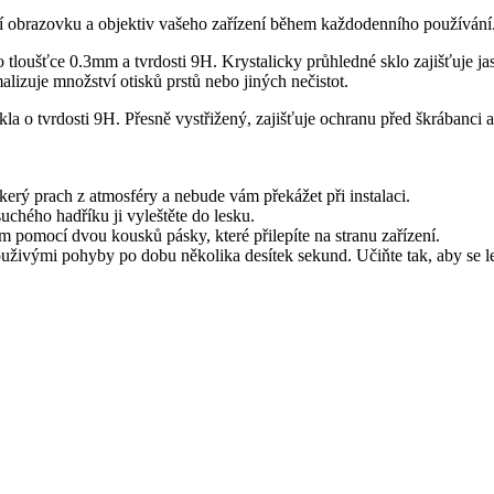
ní obrazovku a objektiv vašeho zařízení během každodenního používání
tloušťce 0.3mm a tvrdosti 9H. Krystalicky průhledné sklo zajišťuje jasn
izuje množství otisků prstů nebo jiných nečistot.
kla o tvrdosti 9H. Přesně vystřižený, zajišťuje ochranu před škrábanci
kerý prach z atmosféry a nebude vám překážet při instalaci.
chého hadříku ji vyleštěte do lesku.
ím pomocí dvou kousků pásky, které přilepíte na stranu zařízení.
uživými pohyby po dobu několika desítek sekund. Učiňte tak, aby se lep