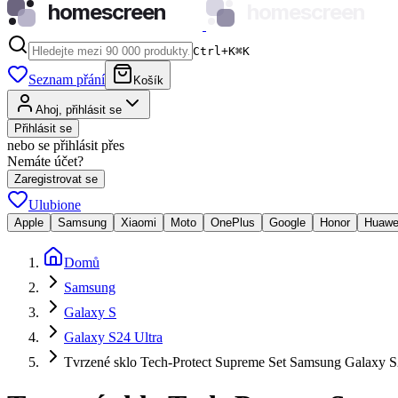
homescreen
homescreen
Ctrl+K
⌘
K
Seznam přání
Košík
Ahoj, přihlásit se
Přihlásit se
nebo se přihlásit přes
Nemáte účet?
Zaregistrovat se
Ulubione
Apple
Samsung
Xiaomi
Moto
OnePlus
Google
Honor
Huawe
Domů
Samsung
Galaxy S
Galaxy S24 Ultra
Tvrzené sklo Tech-Protect Supreme Set Samsung Galaxy 