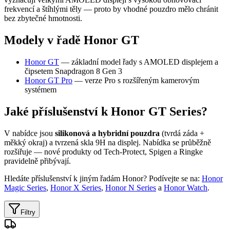
frekvencí a štíhlými těly — proto by vhodné pouzdro mělo chránit
bez zbytečné hmotnosti.
Modely v řadě Honor GT
Honor GT
— základní model řady s AMOLED displejem a
čipsetem Snapdragon 8 Gen 3
Honor GT Pro
— verze Pro s rozšířeným kamerovým
systémem
Jaké příslušenství k Honor GT Series?
V nabídce jsou
silikonová a hybridní pouzdra
(tvrdá záda +
měkký okraj) a tvrzená skla 9H na displej. Nabídka se průběžně
rozšiřuje — nové produkty od Tech-Protect, Spigen a Ringke
pravidelně přibývají.
Hledáte příslušenství k jiným řadám Honor? Podívejte se na:
Honor
Magic Series
,
Honor X Series
,
Honor N Series
a
Honor Watch
.
Filtry