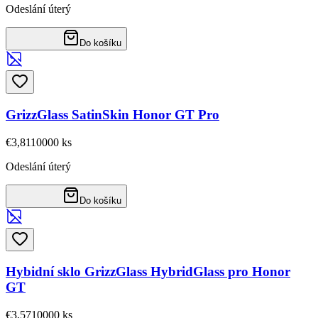
Odeslání úterý
Do košíku
GrizzGlass SatinSkin Honor GT Pro
€3,81
10000
ks
Odeslání úterý
Do košíku
Hybidní sklo GrizzGlass HybridGlass pro Honor
GT
€3,57
10000
ks