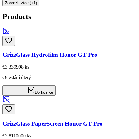
Zobrazit více (+1)
Products
GrizzGlass Hydrofilm Honor GT Pro
€3,33
9998
ks
Odeslání úterý
Do košíku
GrizzGlass PaperScreen Honor GT Pro
€3,81
10000
ks