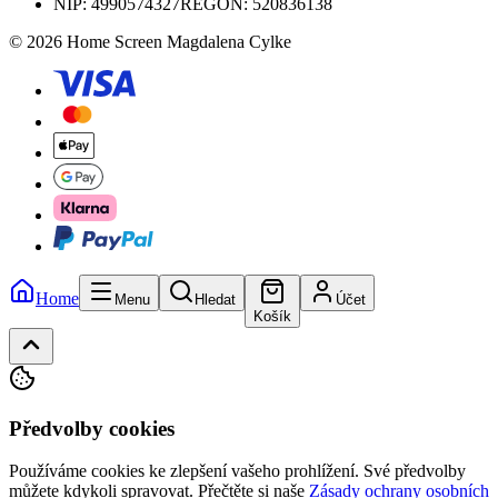
NIP:
4990574327
REGON: 520836138
© 2026 Home Screen Magdalena Cylke
Home
Menu
Hledat
Účet
Košík
Předvolby cookies
Používáme cookies ke zlepšení vašeho prohlížení. Své předvolby
můžete kdykoli spravovat.
Přečtěte si naše
Zásady ochrany osobních