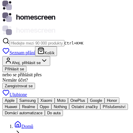
homescreen
homescreen
Ctrl+K
⌘
K
Seznam přání
Košík
Ahoj, přihlásit se
Přihlásit se
nebo se přihlásit přes
Nemáte účet?
Zaregistrovat se
Ulubione
Apple
Samsung
Xiaomi
Moto
OnePlus
Google
Honor
Huawei
Realme
Oppo
Nothing
Ostatní značky
Příslušenství
Domácí automatizace
Do auta
Domů