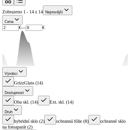
Zobrazeno 1 - 14 z 14
Nejnovější
Cena
€
—
€
Výrobci
GrizzGlass
(
14
)
Dostupnost
Oba skl.
(
14
)
Ext. skl.
(
14
)
Druh
hybridní sklo
(
2
)
ochranná fólie
(
8
)
ochranné sklo
na fotoaparát
(
2
)