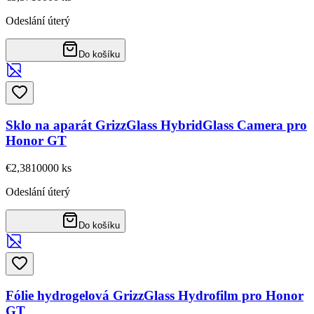
Odeslání úterý
Do košíku
Sklo na aparát GrizzGlass HybridGlass Camera pro
Honor GT
€2,38
10000
ks
Odeslání úterý
Do košíku
Fólie hydrogelová GrizzGlass Hydrofilm pro Honor
GT