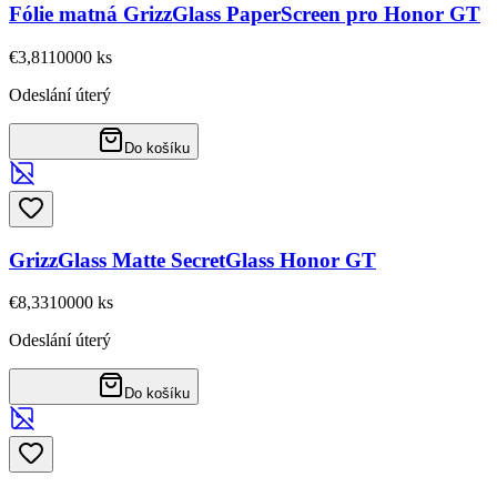
Fólie matná GrizzGlass PaperScreen pro Honor GT
€3,81
10000
ks
Odeslání úterý
Do košíku
GrizzGlass Matte SecretGlass Honor GT
€8,33
10000
ks
Odeslání úterý
Do košíku